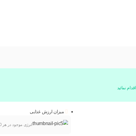
دام نمائید
میزان ارزش غذایی
انرژی موجود در هر 100 گرم