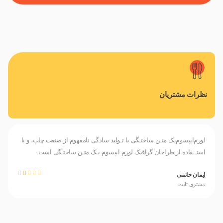
نظرات مشتریان
لورم‌ایپسوم‌یک متـن ساختـگی با تـولید سادگی نامفهوم از صنعت چاپ، و با
استــفاده از طراحان‌ گرافیک ‌لورم ‌ایپسوم ‌یـک متـن ساختـگی ‌است.





ایمان حاتمی
مشتری ثابت