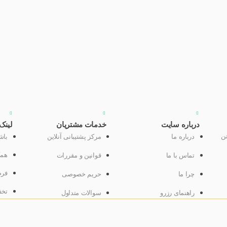
درباره سایت
خدمات مشتریان
لینک
تن
درباره ما
مرکز پشتیبانی آنلاین
باش
همک
تماس با ما
قوانین و مقررات
فرص
چرا ما
حریم خصوصی
تخف
راهنمای رزرو
سوالات متداول