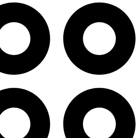
پرش
به
محتوا