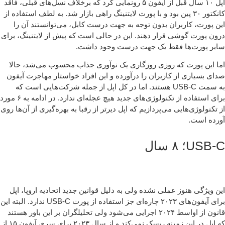
اپل ۱۰ سال قبل از آیفون ۵ رونمایی کرد که برخلاف نسل‌های قبلی، فاقد
کانکتور ۳۰ پین بود و با پورت لایتنینگ راهی بازار شد. به لطف استفاده از
ن پورت، کاربران بدون توجه به جهت درست کابل، می‌توانستند آن را
ون پورت گوشی قرار دهند. این در حالی است که پیش از لایتنینگ، برای
یر پورت‌ها فقط یک جهت درست وجود داشت.
ا این پورت که روزی روزگاری یک نوآوری جذاب محسوب می‌شد، حالا
ای بسیاری از کاربران را درآورده و این افراد خواستار مهاجرت آیفون
به سمت USB-C هستند. اما در کل اپل از جمله شرکت‌هایی است که
برای استفاده از تکنولوژی‌های جدید هیچ عجله‌ای ندارد. در ادامه به ۶ مورد
 تکنولوژی‌هایی می‌پردازیم که اپل دیرتر از رقبا به بهره‌گیری از آن‌ها روی
رده است.
USB؛ ۸ سال
ن ویژگی هنوز عملی نشده ولی به دلیل قوانین جدید اتحادیه اروپا، اپل
برای آیفون‌های ۲۰۲۳ چاره‌ای جز استفاده از پورت USB-C ندارد. البته این
قانون از اواسط ۲۰۲۴ اجرایی می‌شود ولی تحلیلگران بر این باور هستند
که اپل در این زمینه ریسک نمی‌کند و از سال ۲۰۲۳ برای سری آیفون ۱۵ از