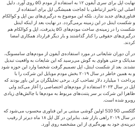
نهایت اپل برای سری آیفون ۱۲ به استفاده از مودم ۵G روی آورد. دلیل
لی این تاخیر ارتباطی با لجاجت همیشگی اپل برای استفاده از
اوری‌های جدید ندارد. بلکه این موضوع به درگیری‌های بین اپل و کوالکام
شکست اینتل در این زمینه برمی‌گردد. در نهایت بعد از اینکه اینتل
شکست را در زمینه‌ی ساخت مودم‌های ۵G پذیرفت، اپل و کوالکام هم
گیری‌های حقوقی را کنار گذاشتند و بار دیگر قرارداد همکاری امضا
دند.
 آن دوران شایعاتی در مورد استفاده‌ی آیفون از مودم‌های سامسونگ،
یاتک و حتی هواوی به گوش می‌رسید که این شایعات به واقعیت تبدیل
دند. بعد از شکست اینتل، اپل تصمیم گرفت شخصا وارد این حوزه شود
و به همین خاطر در سال ۲۰۱۹ بخش مودم موبایل این شرکت را با
پرداخت ۱ میلیارد دلار تصاحب کرد. برخی تحلیلگران بر این باور بودند که
اپل در سال ۲۰۲۳ استفاده از مودم‌های اختصاصی را آغاز می‌کند ولی
هرا این شرکت بر سر پتنت‌های مربوط به مودم‌ها با چالش‌های زیادی
برو شده است.
گلکسی S10 5G اولین گوشی مبتنی بر این فناوری محسوب می‌شود که
در سال ۲۰۱۹ راهی بازار شد. بنابراین در کل اپل ۱۸ ماه دیرتر از رقیب
رینه‌ی خود به بهره‌گیری از این مشخصه روی آورد.