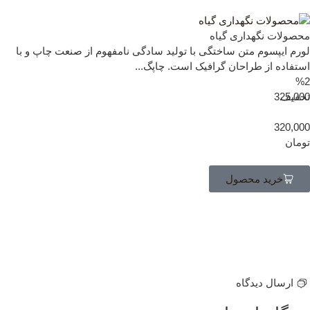
صولات نگهداری گیاه
رم ایپسوم متن ساختگی با تولید سادگی نامفهوم از صنعت چاپ و با
تفاده از طراحان گرافیک است. چاپگ...
%
فیف
325,0
320,0
مان
خرید محصول
ارسال دیدگاه