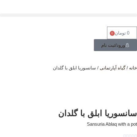
0
تومان
0
ورود/ثبت نام
نه
/
گیاه آپارتمانی
/ سانسوریا ابلق با گلدان
انسوریا ابلق با گلدان
Sansuria Ablaq with a p


