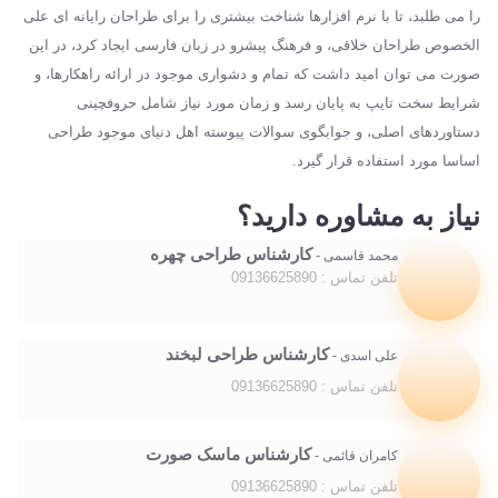
را می طلبد، تا با نرم افزارها شناخت بیشتری را برای طراحان رایانه ای علی
الخصوص طراحان خلاقی، و فرهنگ پیشرو در زبان فارسی ایجاد کرد، در این
صورت می توان امید داشت که تمام و دشواری موجود در ارائه راهکارها، و
شرایط سخت تایپ به پایان رسد و زمان مورد نیاز شامل حروفچینی
دستاوردهای اصلی، و جوابگوی سوالات پیوسته اهل دنیای موجود طراحی
اساسا مورد استفاده قرار گیرد.
نیاز به مشاوره دارید؟
کارشناس طراحی چهره
محمد قاسمی -
تلفن تماس : 09136625890
کارشناس طراحی لبخند
علی اسدی -
تلفن تماس : 09136625890
کارشناس ماسک صورت
کامران قائمی -
تلفن تماس : 09136625890