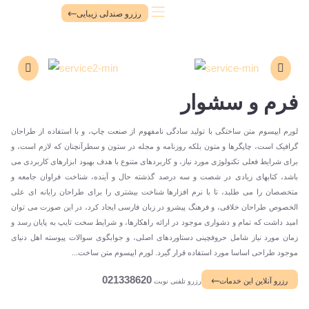
رزرو صندلی زیبایی
فرم و سشوار
لورم ایپسوم متن ساختگی با تولید سادگی نامفهوم از صنعت چاپ، و با استفاده از طراحان
گرافیک است، چاپگرها و متون بلکه روزنامه و مجله در ستون و سطرآنچنان که لازم است، و
برای شرایط فعلی تکنولوژی مورد نیاز، و کاربردهای متنوع با هدف بهبود ابزارهای کاربردی می
باشد، کتابهای زیادی در شصت و سه درصد گذشته حال و آینده، شناخت فراوان جامعه و
متخصصان را می طلبد، تا با نرم افزارها شناخت بیشتری را برای طراحان رایانه ای علی
الخصوص طراحان خلاقی، و فرهنگ پیشرو در زبان فارسی ایجاد کرد، در این صورت می توان
امید داشت که تمام و دشواری موجود در ارائه راهکارها، و شرایط سخت تایپ به پایان رسد و
زمان مورد نیاز شامل حروفچینی دستاوردهای اصلی، و جوابگوی سوالات پیوسته اهل دنیای
موجود طراحی اساسا مورد استفاده قرار گیرد. لورم ایپسوم متن ساخت...
021338620
رزرو آنلاین این خدمات
رزرو تلفنی نوبت