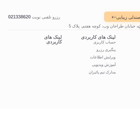
021338620
رزرو تلفنی نوبت
صندلی زیبایی
،
خیابان طراحان وب، کوچه هفتم، پلاک 5
لینک های کاربردی
لینک های
کاربردی
حساب کاربری
پیگیری رزرو
ویرایش اطلاعات
آموزش ویدیویی
مدارک تیم پائیزان