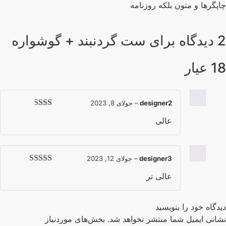
پگرها و متون بلکه روزنامه
 برای
ست گردنبند + گوشواره
عیار
designer2
–
جولای 8, 2023
امتیاز
عالی
2
از
5
designer3
–
جولای 12, 2023
امتیاز
4
از
عالی تر
5
دگاه خود را بنویسید
انی ایمیل شما منتشر نخواهد شد.
بخش‌های موردنیاز