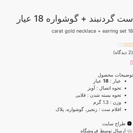
ت گردنبند + گوشواره 18 عیار
18 carat gold 




ضیحات محصول
عیار :
18
عیار
تحوه اتصال : آویز
تحوه بسته شدن : قلابی
وزن : 1.3 گرم
اقلام ست : زنجیر، گوشواره، پلاک
طراح سایت
ارسال توسط فروشگاه