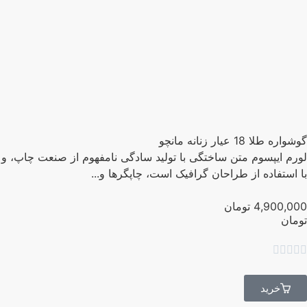
اره طلا 18 عیار زنانه مانچو
رم ایپسوم متن ساختگی با تولید سادگی نامفهوم از صنعت چاپ، و
 استفاده از طراحان گرافیک است، چاپگرها و...
4,900,0
تومان
مان




خرید