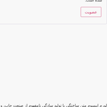
عضویت
لورم ایپسوم متن ساختگی با تولید سادگی نامفهوم از صنعت چاپ، و 