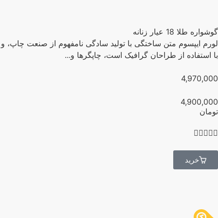
واره طلا 18 عیار زنانه
رم ایپسوم متن ساختگی با تولید سادگی نامفهوم از صنعت چاپ، و
 استفاده از طراحان گرافیک است، چاپگرها و...
4,970,0
4,900,0
مان




خرید