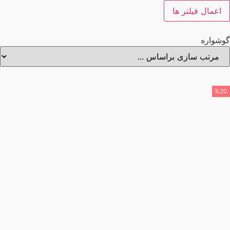
اعمال فیلتر ها
شواره
%2