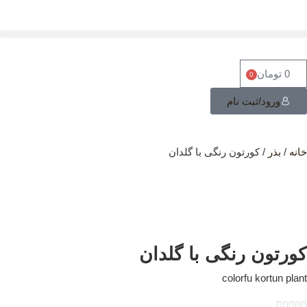
0
تومان
0
ورود/ثبت نام
نه
/
بذر
/ کورتون رنگی با گلدان
ورتون رنگی با گلدان
colorfu kortun pla


