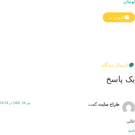
مان
افزودن به
ارسال دیدگاه
ک پاسخ
تیر 24, 1402 در 14:34
طراح سایت
گفت:
لی
سخ