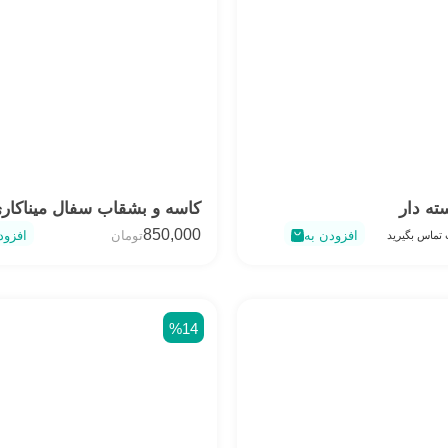
ه دار
کاسه و بشقاب سفال میناکار
850,000
افزودن به
تومان
افزود
تماس بگیرید
%14