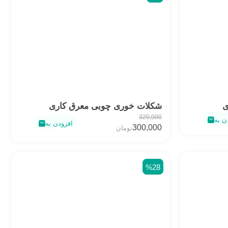
ی
شکلات خوری چوبی معرق کاری
320,000
ن به
افزودن به
300,000
تومان
%28