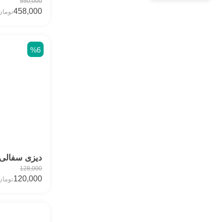
550,000
458,000
تومان
%6
دیزی سفالی 
128,000
120,000
تومان