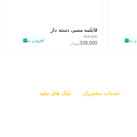
قابلمه مسی دسته دار
455,000
ن به
افزودن به
328,000
تومان
خدمات مشتریان
لینک های مفید
مرکز پشتیبانی
زیورآلات
قوانین و مقررات
چرم دست دوز
حریم خصوصی
قالی دستباف
راهنمای خرید
سفالی و سرامیکی