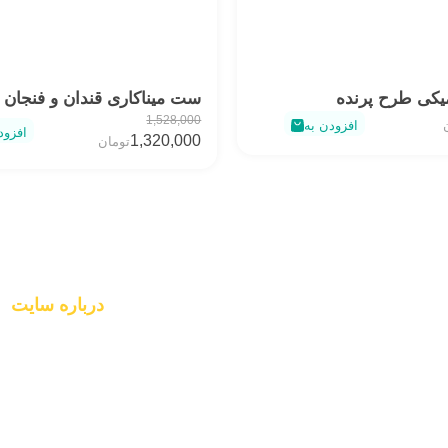
کی طرح پرنده
ست میناکاری قندان و فنجان
1,528,000
افزودن به
افزود
1,320,000
تومان
درباره سایت
درباره ما
 استفاده از طراحان گرافیک است، چاپگرها و متون بلکه
تماس با ما
چرا سایت ما
راهنمای خرید