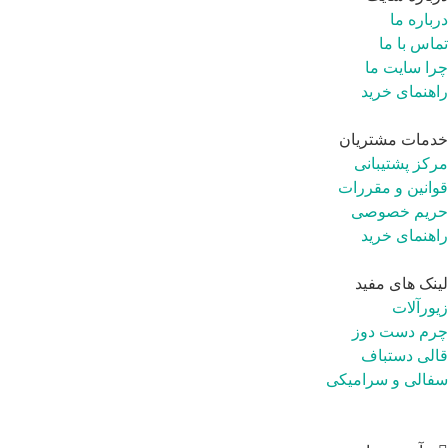
باره ما
اس با ما
ا سایت ما
هنمای خرید
مات مشتریان
کز پشتیبانی
انین و مقررات
یم خصوصی
هنمای خرید
نک های مفید
ورآلات
م دست دوز
لی دستباف
الی و سرامیکی