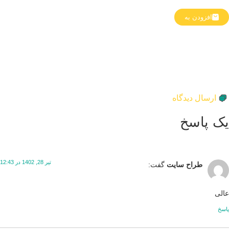
افزودن به
ارسال دیدگاه
ک پاسخ
تیر 28, 1402 در 12:43
طراح سایت
گفت:
لی
سخ